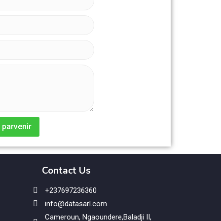
 parvenir
Contact Us
+237697236360
info@datasarl.com
Cameroun, Ngaoundere,Baladji II,